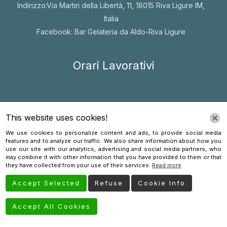
Indirizzo:Via Martiri della Libertà, 11, 18015 Riva Ligure IM,
Italia
Facebook: Bar Gelateria da Aldo-Riva Ligure
Orari Lavorativi
Lunedì 18PM – 22PM
This website uses cookies!
Martedì 18PM – 22PM
Mercoledì Chiuso
We use cookies to personalize content and ads, to provide social media
features and to analyze our traffic. We also share information about how you
Giovedì 18PM – 22PM
use our site with our analytics, advertising and social media partners, who
may combine it with other information that you have provided to them or that
Venerdì 18PM – 22PM
they have collected from your use of their services.
Read more
Sabato 18PM – 23PM
Accept Selected
Refuse
Cookie Info
Domenica 18PM – 22PM
Accept All Cookies